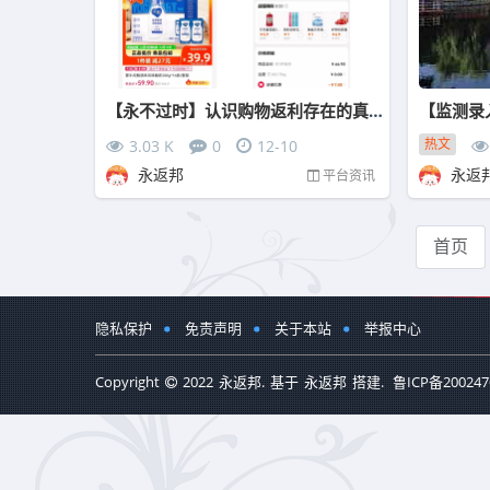
【永不过时】认识购物返利存在的真正意义
热文
3.03 K
0
12-10
永返邦
永返
平台资讯
首页
隐私保护
免责声明
关于本站
举报中心
Copyright
2022
永返邦.
基于
永返邦
搭建.
鲁ICP备200247