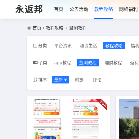
永返邦
首页
公告活动
教程攻略
网络福利
首页
教程攻略
监测教程
分类
平台资讯
趣谈生活
教程攻略
福
子类
app教程
监测教程
理财教程
返利
排序
最新
浏览
评论