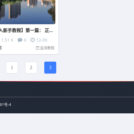
【监测录入新手教程】第一篇： 正确看待监测录入赚钱
1.51 K
0
12-09
邦
监测教程
1
2
3
61号-4