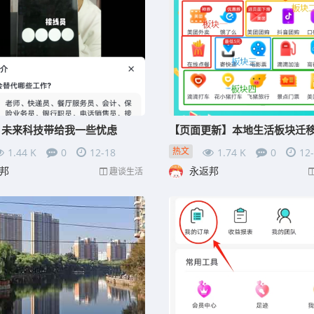
】未来科技带给我一些忧虑
热文
1.44 K
0
12-18
1.74 K
0
12
邦
永返邦
趣谈生活