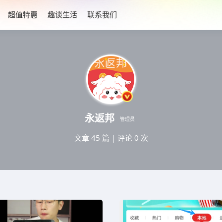
超值特惠
趣谈生活
联系我们
永返邦
管理员
文章 45 篇
|
评论 0 次