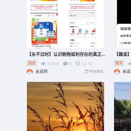
【永不过时】认识购物返利存在的真正意义
【趣谈
热文
热文
3.03 K
0
12-10
永返邦
永返
平台资讯