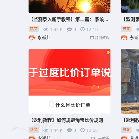
【监测录入新手教程】第二篇： 影响监测收入的因素汇总
热文
热文
1.43 K
0
12-10
永返邦
永返
监测教程
【返利教程】如何规避淘宝比价规则
热文
热文
1.44 K
0
12-08
永返邦
永返
app教程