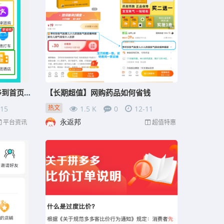
【页面更新】本地生活板块迁移到首页导航
【长期超值】网购药品如何省钱
热文
-15
1.5 K
0
12-11
永返邦
平台资讯
超值特惠