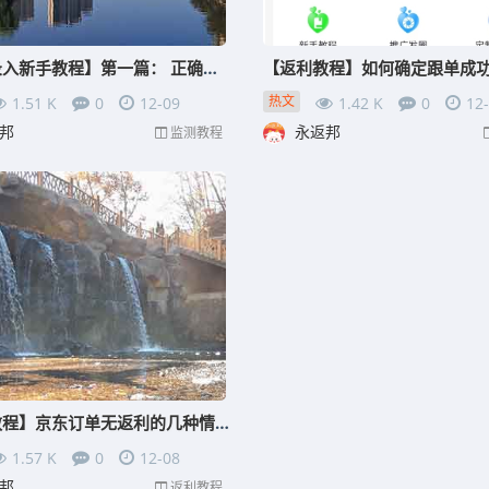
【监测录入新手教程】第一篇： 正确看待监测录入赚钱
【返利教程】如何确定跟单成
热文
1.51 K
0
12-09
1.42 K
0
12
邦
永返邦
监测教程
【返利教程】京东订单无返利的几种情况
1.57 K
0
12-08
邦
返利教程