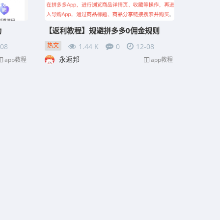
功
【返利教程】规避拼多多0佣金规则
热文
-08
1.44 K
0
12-08
永返邦
app教程
app教程