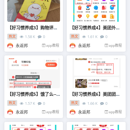
【好习惯养成3】购物评价的极限省钱方法！
【好习惯养成4】美团外卖领券，26-8,45-15高额神券！
热文
热文
1.58 K
0
1.61 K
0
01-27
01-26
永返邦
永返邦
app教程
app教程
【好习惯养成5】饿了么--您需要学会凑单！
【好习惯养成6】美团团购折上折！
热文
热文
1.57 K
0
1.66 K
0
01-23
01-21
永返邦
永返邦
app教程
app教程