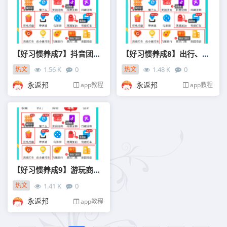
【好习惯养成7】抖音团购有些店家返的真多啊！
【好习惯养成8】出行、加油，先领券再下单！
热文
热文
1.56 K
0
1.48 K
0
01-18
01-18
永返邦
永返邦
app教程
app教程
【好习惯养成9】游玩商务省钱攻略！
热文
1.41 K
0
01-16
永返邦
app教程