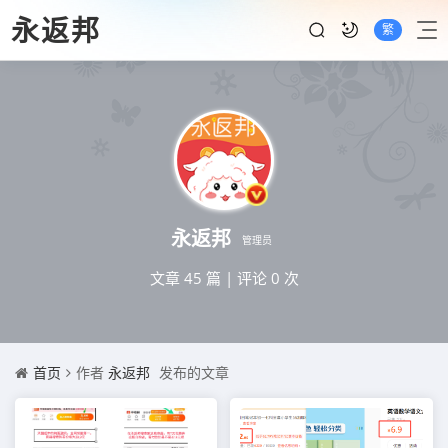
永返邦
繁
永返邦
管理员
文章 45 篇
|
评论 0 次
首页
作者
永返邦
发布的文章