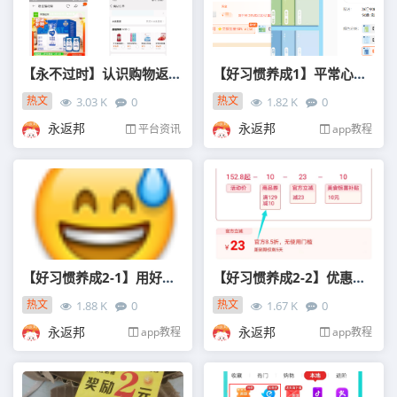
【永不过时】认识购物返利存在的真正意义
【好习惯养成1】平常心对待返利，惊喜就在一瞬间！
热文
热文
3.03 K
0
1.82 K
0
12-10
01-30
永返邦
永返邦
平台资讯
app教程
【好习惯养成2-1】用好满减，学会退款省15%！
【好习惯养成2-2】优惠券才是省钱主力，如何获得专属大额优惠券！
热文
热文
1.88 K
0
1.67 K
0
01-28
01-27
永返邦
永返邦
app教程
app教程