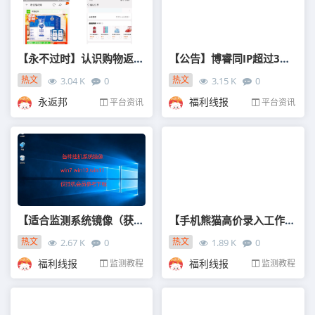
【永不过时】认识购物返利存在的真正意义
【公告】博睿同IP超过3个客户端的结算方案变更！
热文
热文
3.04 K
0
3.15 K
0
12-10
06-11
永返邦
福利线报
平台资讯
平台资讯
【适合监测系统镜像（获取/征求）】
【手机熊猫高价录入工作流程】
热文
热文
2.67 K
0
1.89 K
0
01-23
01-08
福利线报
福利线报
监测教程
监测教程